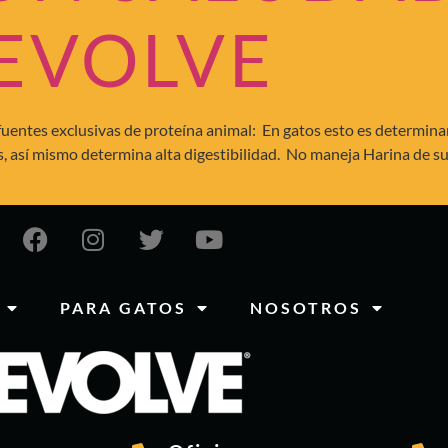
 EVOLVE
entes exclusivas de proteína animal: En gatos esto es determinan
nos, así mismo determina alta digestibilidad. No maneja Harina de
PARA GATOS
NOSOTROS