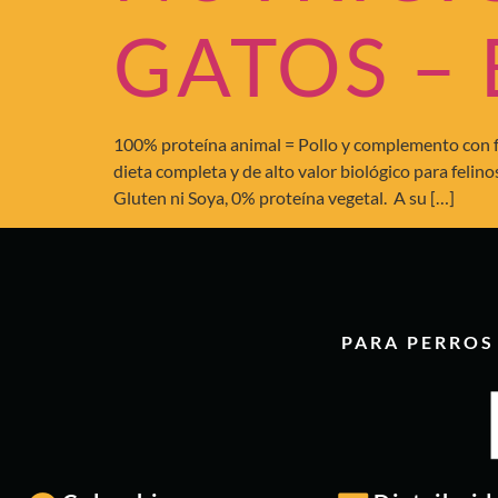
GATOS –
100% proteína animal = Pollo y complemento con fu
dieta completa y de alto valor biológico para feli
Gluten ni Soya, 0% proteína vegetal. A su […]
PARA PERROS