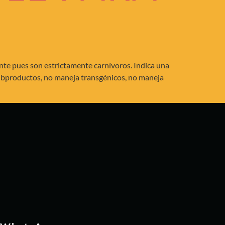
te pues son estrictamente carnívoros. Indica una
 subproductos, no maneja transgénicos, no maneja